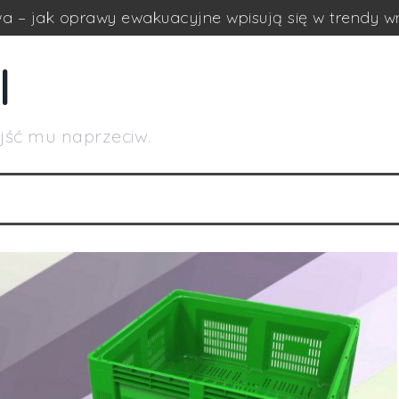
a – jak oprawy ewakuacyjne wpisują się w trendy w
ń drewnianych w międzynarodowym transporcie towa
l
onalnych – jak zwiększyć ich wydajność bez dużych
ch wysokiego składowania – technologia, która zmi
yjść mu naprzeciw.
i – jedno rozwiązanie, wiele zastosowań
ansportowych drewnianych: wpływ na zrównoważony 