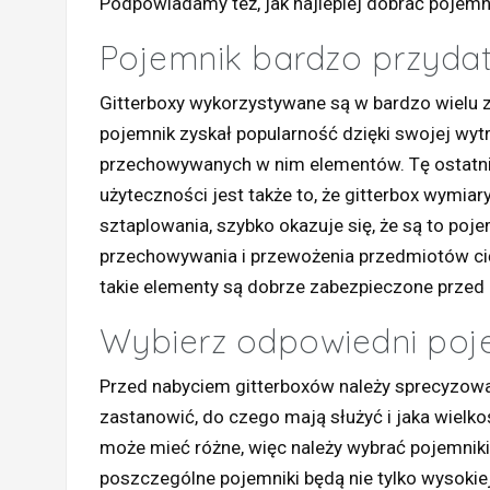
Podpowiadamy też, jak najlepiej dobrać pojemni
Pojemnik bardzo przyda
Gitterboxy wykorzystywane są w bardzo wielu 
pojemnik zyskał popularność dzięki swojej wytr
przechowywanych w nim elementów. Tę ostatni
użyteczności jest także to, że gitterbox wym
sztaplowania, szybko okazuje się, że są to poj
przechowywania i przewożenia przedmiotów cięż
takie elementy są dobrze zabezpieczone przed
Wybierz odpowiedni poj
Przed nabyciem gitterboxów należy sprecyzowa
zastanowić, do czego mają służyć i jaka wielk
może mieć różne, więc należy wybrać pojemnik
poszczególne pojemniki będą nie tylko wysokiej