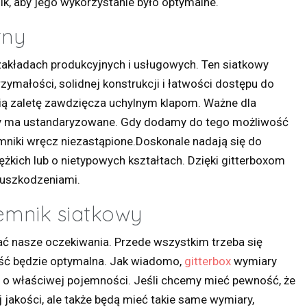
k, aby jego wykorzystanie było optymalne.
tny
zakładach produkcyjnych i usługowych. Ten siatkowy
zymałości, solidnej konstrukcji i łatwości dostępu do
ą zaletę zawdzięcza uchylnym klapom. Ważne dla
iary ma ustandaryzowane. Gdy dodamy do tego możliwość
emniki wręcz niezastąpione.Doskonale nadają się do
kich lub o nietypowych kształtach. Dzięki gitterboxom
 uszkodzeniami.
emnik siatkowy
ć nasze oczekiwania. Przede wszystkim trzeba się
ość będzie optymalna. Jak wiadomo,
gitterbox
wymiary
i o właściwej pojemności. Jeśli chcemy mieć pewność, że
 jakości, ale także będą mieć takie same wymiary,