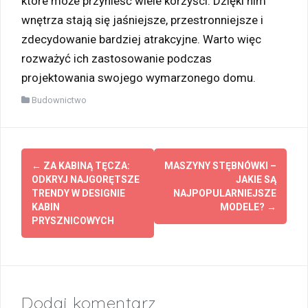
które może przynieść wiele korzyści. Dzięki nim
wnętrza stają się jaśniejsze, przestronniejsze i
zdecydowanie bardziej atrakcyjne. Warto więc
rozważyć ich zastosowanie podczas
projektowania swojego wymarzonego domu.
Budownictwo
Zobacz
←
ZA KABINĄ TĘCZA:
MASZYNY STĘBNÓWKI –
wpisy
ODKRYJ NAJGORĘTSZE
JAKIE SĄ
TRENDY W DESIGNIE
NAJPOPULARNIEJSZE
KABIN
MODELE?
→
PRYSZNICOWYCH
Dodaj komentarz