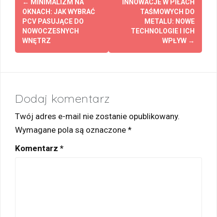
←
MINIMALIZM NA
INNOWACJE W PIŁACH
wpisy
OKNACH: JAK WYBRAĆ
TAŚMOWYCH DO
PCV PASUJĄCE DO
METALU: NOWE
NOWOCZESNYCH
TECHNOLOGIE I ICH
WNĘTRZ
WPŁYW
→
Dodaj komentarz
Twój adres e-mail nie zostanie opublikowany.
Wymagane pola są oznaczone
*
Komentarz
*