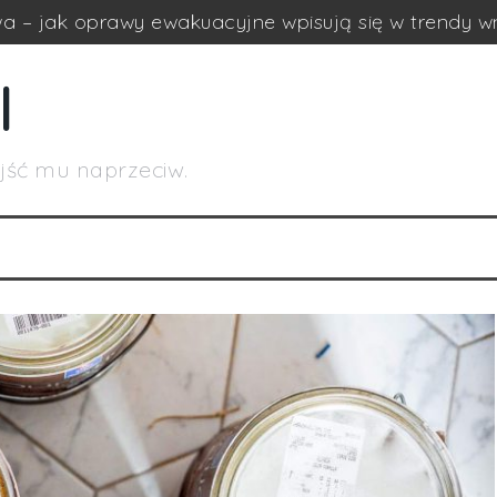
a – jak oprawy ewakuacyjne wpisują się w trendy w
ń drewnianych w międzynarodowym transporcie towa
l
onalnych – jak zwiększyć ich wydajność bez dużych
ch wysokiego składowania – technologia, która zmi
yjść mu naprzeciw.
i – jedno rozwiązanie, wiele zastosowań
ansportowych drewnianych: wpływ na zrównoważony 