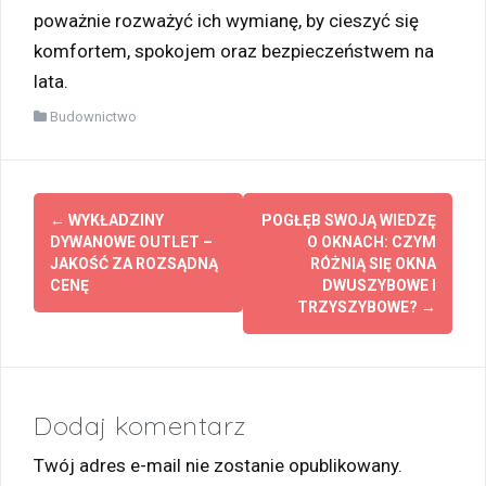
poważnie rozważyć ich wymianę, by cieszyć się
komfortem, spokojem oraz bezpieczeństwem na
lata.
Budownictwo
Zobacz
←
WYKŁADZINY
POGŁĘB SWOJĄ WIEDZĘ
wpisy
DYWANOWE OUTLET –
O OKNACH: CZYM
JAKOŚĆ ZA ROZSĄDNĄ
RÓŻNIĄ SIĘ OKNA
CENĘ
DWUSZYBOWE I
TRZYSZYBOWE?
→
Dodaj komentarz
Twój adres e-mail nie zostanie opublikowany.